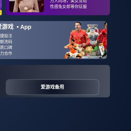
亚
2026-06-28
防线崩溃
2026-06-28
领航挪威取胜
2026-06-28
2026-06-28
2026-06-28
大逆转
2026-06-27
迹夜
2026-06-27
出线权
2026-06-27
2026-06-27